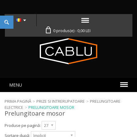
0 produs(e) - 0,00 LEI
MENU
PRIMA PAGINĂ
>
PRIZE SI INTRERUPATOARE
>
PRELUNGITOARE
ELECTRICE
>
PRELUNGITOARE MOSOR
Prelungitoare mosor
Produse pe pagină:
27
Sortare după:
Implicit