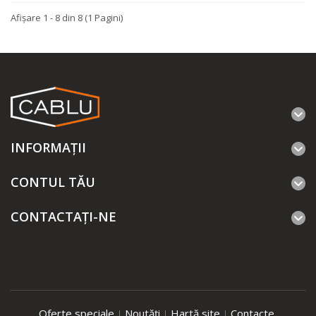
Afişare 1 - 8 din 8 (1 Pagini)
INFORMAŢII
CONTUL TĂU
CONTACTAȚI-NE
Oferte speciale
Noutăți
Hartă site
Contacte