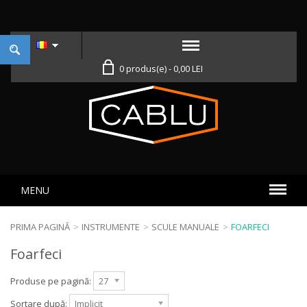
0 produs(e) - 0,00 LEI
MENU
PRIMA PAGINĂ
>
INSTRUMENTE
>
SCULE MANUALE
>
FOARFECI
Foarfeci
Produse pe pagină:
27
Sortare după:
Implicit