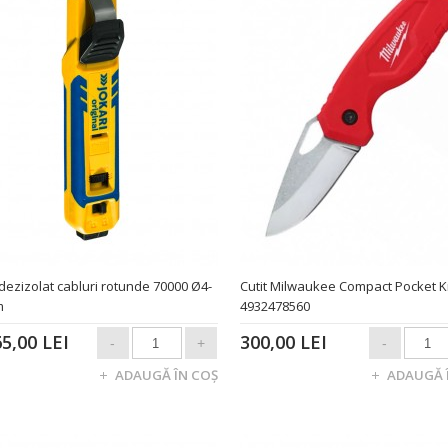
 dezizolat cabluri rotunde 70000 Ø4-
Cutit Milwaukee Compact Pocket K
m
4932478560
65,00 LEI
300,00 LEI