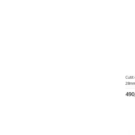
Cutit
28m
490