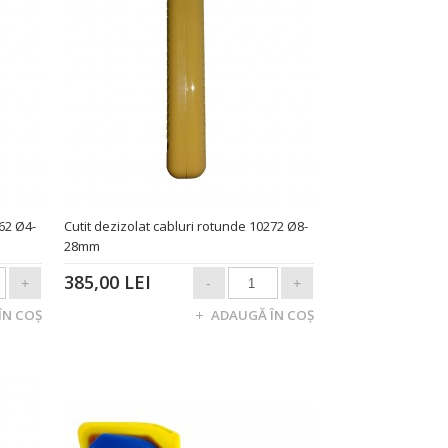
162 Ø4-
Cutit dezizolat cabluri rotunde 10272 Ø8-
28mm
385,00 LEI