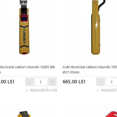
 dezizolat cabluri rotunde 10281 Ø8-
Cutit dezizolat cabluri rotunde 10
m
Ø27-35mm
,00 LEI
665,00 LEI