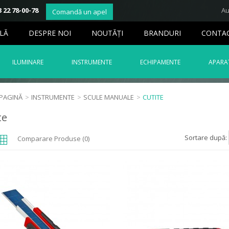
 22 78-00-78
Au
Comandă un apel
LĂ
DESPRE NOI
NOUTĂŢI
BRANDURI
CONTA
ILUMINARE
INSTRUMENTE
ECHIPAMENTE
APARAT
 PAGINĂ
>
INSTRUMENTE
>
SCULE MANUALE
>
CUTITE
te
Sortare după:
Comparare Produse (0)