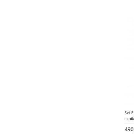
Set P
mini
490