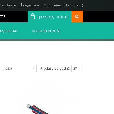
tentificare
Înregistrare
Contul meu
Favorite (0)
CTE
0 produs(e) - 0,00 LEI
AJ ELECTRIC
ACCESORII MONTAJ
Implicit
Produse pe pagină:
27