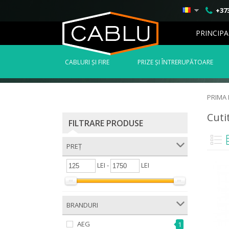
+373
PRINCIPA
СABLURI ȘI FIRE
PRIZE ȘI ÎNTRERUPĂTOARE
PRIMA
Cuti
FILTRARE PRODUSE
PREȚ
LEI -
LEI
BRANDURI
AEG
1