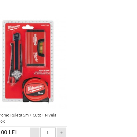
romo Ruleta 5m + Cutit + Nivela
box
,00 LEI