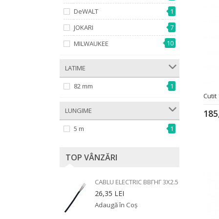
DeWALT
1
JOKARI
7
10
MILWAUKEE
­ LATIME
82 mm
1
Cuti
­ LUNGIME
185
5 m
1
TOP VÂNZĂRI
CABLU ELECTRIC ВВГНГ 3X2.5
26,35 LEI