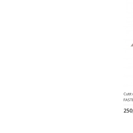
Cutit
FAST
250