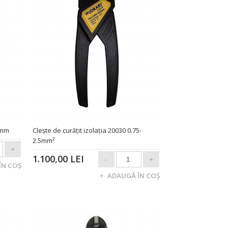
0mm
Cleşte de curăţit izolaţia 20030 0.75-
2.5mm²
1.100,00 LEI