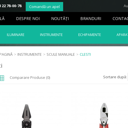
 22 78-00-78
Au
Comandă un apel
LĂ
DESPRE NOI
NOUTĂŢI
BRANDURI
CONTA
ILUMINARE
INSTRUMENTE
ECHIPAMENTE
APARAT
 PAGINĂ
>
INSTRUMENTE
>
SCULE MANUALE
>
CLESTI
i
Sortare după:
Comparare Produse (0)