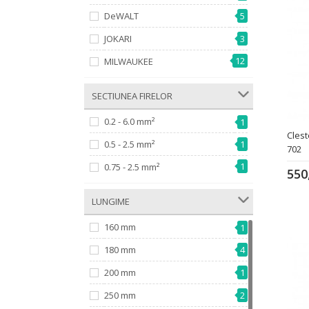
DeWALT
5
JOKARI
3
12
MILWAUKEE
­ SECTIUNEA FIRELOR
0.2 - 6.0 mm²
1
Cles
0.5 - 2.5 mm²
1
702
1
0.75 - 2.5 mm²
550
­ LUNGIME
160 mm
1
180 mm
4
200 mm
1
250 mm
2