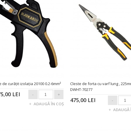
e de curăţit izolaţia 20100 0.2-6mm²
Cleste de forta cu varf lung , 225
DWHT-70277
75,00 LEI
475,00 LEI