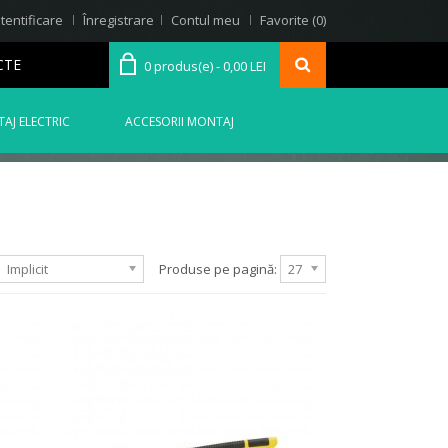
tentificare
Înregistrare
Contul meu
Favorite (0)
CTE
0 produs(e) - 0,00 LEI
AJ ELECTRIC
ACCESORII MONTAJ
Implicit
Produse pe pagină:
27