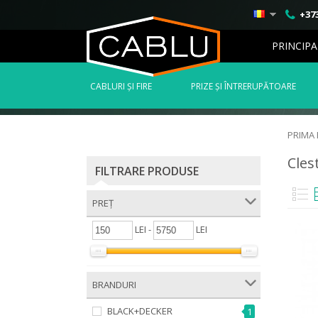
+373
PRINCIPA
СABLURI ȘI FIRE
PRIZE ȘI ÎNTRERUPĂTOARE
PRIMA
Clest
FILTRARE PRODUSE
PREȚ
LEI -
LEI
BRANDURI
BLACK+DECKER
1