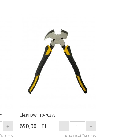
mm
Clești DWHT0-70273
650,00 LEI