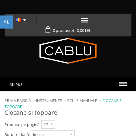
0 produs(e) - 0,00 LEI
MENU
PRIMA PAGINĂ
>
INSTRUMENTE
>
SCULE MANUALE
>
CIOCANE SI
TOPOARE
Ciocane si topoare
Produse pe pagină:
27
Sortare după:
Implicit