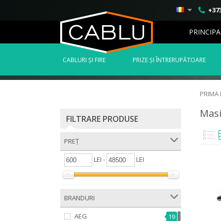
+373
PRINCIPA
СABLURI ȘI FIRE
PRIZE ȘI ÎNTRERUPĂTOARE
PRIMA
Masi
FILTRARE PRODUSE
PREȚ
LEI -
LEI
BRANDURI
AEG
19