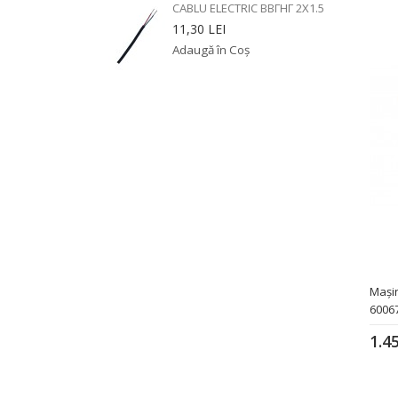
CABLU ELECTRIC ВВГНГ 2X1.5
11,30 LEI
Mașin
6006
1.4