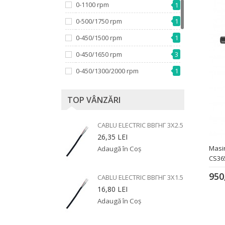
0-1100 rpm
1
2x1.5 Ah
2
0-500/1750 rpm
1
2x5.0 Ah
2
0-450/1500 rpm
1
2x 2.0 Ah
3
0-450/1650 rpm
3
2.0 Ah
30
0-450/1300/2000 rpm
1
2 x 5.0 Ah
1
0-2800 rpm
1
3x5.0 Ah
2
TOP VÂNZĂRI
0-400/1200/1900 rpm
1
3.0 Ah
2
250 rot/min
1
CABLU ELECTRIC ВВГНГ 3X2.5
4x 5.0 Ah
1
26,35 LEI
1650 rot/min
2
4.0 Ah
5
Masi
2000 rot/min
3
CS36
5.0 Ah
16
2300 rot/min
3
950
5.4 Ah
6
CABLU ELECTRIC ВВГНГ 3X1.5
1
2500 rot/min
16,80 LEI
6.0 Ah
1
1
9.0 Ah