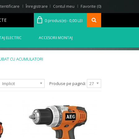
tentificare
Înregistrare
Contul meu
Favorite (0)
CTE
0 produs(e) - 0,00 LEI
AJ ELECTRIC
ACCESORII MONTAJ
URUBAT CU ACUMULATORI
Implicit
Produse pe pagină:
27