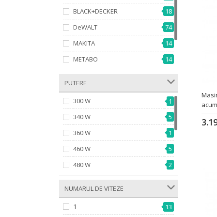
BLACK+DECKER
18
DeWALT
74
MAKITA
14
METABO
14
MILWAUKEE
10
­ PUTERE
4
STARK
Masin
300 W
1
acum
340 W
5
3.1
360 W
1
460 W
5
480 W
2
620 W
1
­ NUMARUL DE VITEZE
820 W
4
1
13
850 W
6