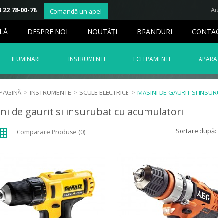
 22 78-00-78
Au
Comandă un apel
LĂ
DESPRE NOI
NOUTĂŢI
BRANDURI
CONTA
ILUMINARE
INSTRUMENTE
ECHIPAMENTE
APARAT
 PAGINĂ
>
INSTRUMENTE
>
SCULE ELECTRICE
>
MASINI DE GAURIT SI INS
ni de gaurit si insurubat cu acumulatori
Sortare după:
Comparare Produse (0)