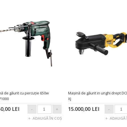
ă de găurit cu percuție 650w
Maşină de găurit in unghi drept D
71000
XJ
50,00 LEI
15.000,00 LEI