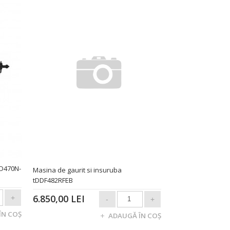
CD470N-
Masina de gaurit si insuruba
tDDF482RFEB
6.850,00 LEI