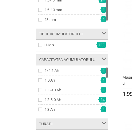
1.5-13 mm
24
1.5-10 mm
1
1
13 mm
­ TIPUL ACUMULATORULUI
Li-Ion
133
­ CAPACITATEA ACUMULATORULUI
1x1.5 Ah
1
Masi
1.0 Ah
1
Li
1.3-9.0 Ah
1
1.9
1.3-5.0 Ah
14
1.3 Ah
4
1.5 Ah
21
­ TURATII
1.7 Ah
4