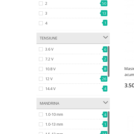
2
50
1219 W
1
3
13
1
1300 W
1
4
­ TENSIUNE
3.6 V
6
7.2 V
2
Masin
10.8 V
8
acum
12 V
26
3.5
14.4 V
4
18 V
85
­ MANDRINA
2
18/54 V
1.0-10 mm
4
1.0-13 mm
1