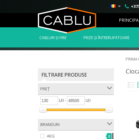
+373
PRINCIPA
СABLURI ȘI FIRE
PRIZE ȘI ÎNTRERUPĂTOARE
PRIMA
Cioc
FILTRARE PRODUSE
PREȚ
LEI -
LEI
BRANDURI
AEG
8