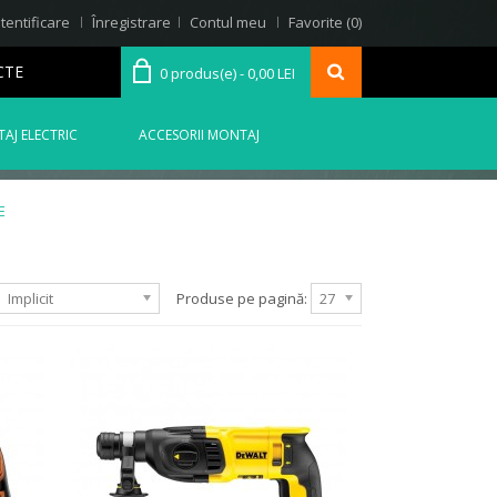
tentificare
Înregistrare
Contul meu
Favorite (0)
CTE
0 produs(e) - 0,00 LEI
AJ ELECTRIC
ACCESORII MONTAJ
E
Implicit
Produse pe pagină:
27