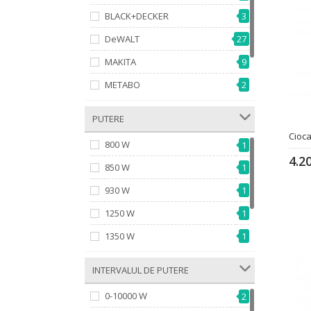
BLACK+DECKER
3
DeWALT
27
MAKITA
9
METABO
2
MILWAUKEE
3
­ PUTERE
5
STARK
Cioc
800 W
1
4.2
850 W
1
930 W
1
1250 W
1
1350 W
1
1400 W
1
­ INTERVALUL DE PUTERE
1
1600 W
0-10000 W
2