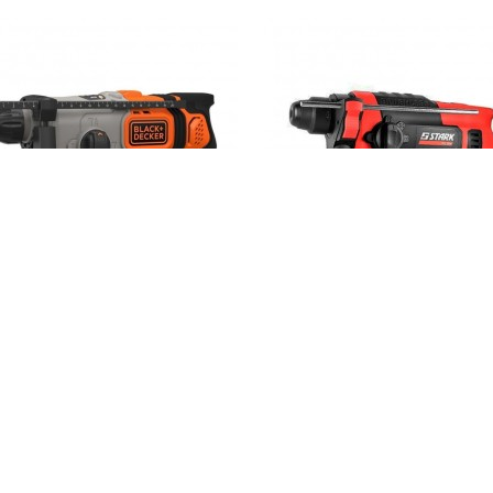
n rotopercutor cu acumulator
Ciocan rotopercutor cu acumulato
00E2K
1800 B
00,00 LEI
2.500,00 LEI