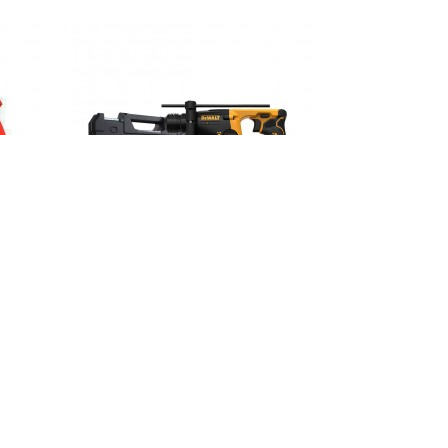
r CRH-
Ciocan rotopercutor cu acumulator
DCH072L2
8.200,00 LEI