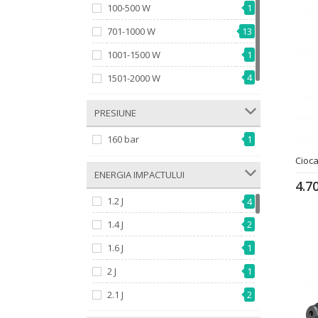
100-500 W
1
701-1000 W
13
1001-1500 W
1
4
1501-2000 W
­ PRESIUNE
160 bar
1
Cioc
­ ENERGIA IMPACTULUI
4.7
1.2 J
4
1.4 J
2
1.6 J
1
2 J
1
2.1 J
2