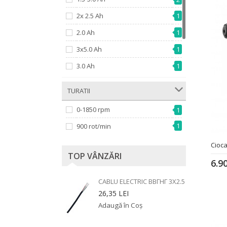
10.5 J
1
2x 2.5 Ah
1
11.9 J
1
2.0 Ah
1
13.3 J
1
3x5.0 Ah
1
15 J
1
3.0 Ah
1
19.4 J
1
4x 5.0 Ah
1
1
­ TURATII
27 J
5.0 Ah
1
0-1850 rpm
1
1
9.0 Ah
1
900 rot/min
Cioc
TOP VÂNZĂRI
6.9
CABLU ELECTRIC ВВГНГ 3X2.5
26,35 LEI