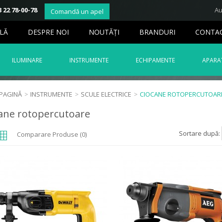
 22 78-00-78
Au
Comandă un apel
LĂ
DESPRE NOI
NOUTĂŢI
BRANDURI
CONTA
ILUMINARE
INSTRUMENTE
ECHIPAMENTE
APARAT
 PAGINĂ
>
INSTRUMENTE
>
SCULE ELECTRICE
>
CIOCANE ROTOPERCUTOAR
ane rotopercutoare
Sortare după:
Comparare Produse (0)