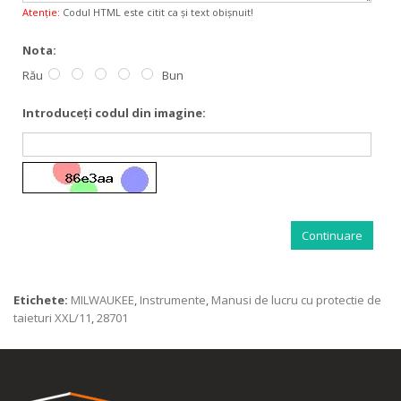
Atenţie:
Codul HTML este citit ca şi text obişnuit!
Nota:
Rău
Bun
Introduceţi codul din imagine:
Continuare
Etichete:
MILWAUKEE
,
Instrumente
,
Manusi de lucru cu protectie de
taieturi XXL/11
,
28701