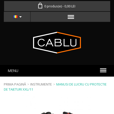
0 produs(e) - 0,00 LEI
MENU
PRIMA PAGINĂ
>
INSTRUMENTE
>
MANUSI DE LUCRU CU PROTECTIE
DE TAIETURI XXL/11