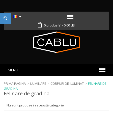
0 produs(e) - 0,00 LEI
MENU
PRIMA PAGINĂ
>
ILUMINARE
>
CORPURI DE ILUMINAT
>
FELINARE DE
GRADINA
Felinare de gradina
Nu sunt produse în această categorie.