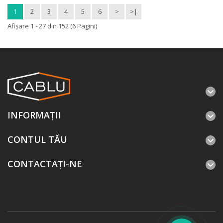
1
2
3
4
5
6
>
>|
Afişare 1 - 27 din 152 (6 Pagini)
INFORMAŢII
CONTUL TĂU
CONTACTAȚI-NE