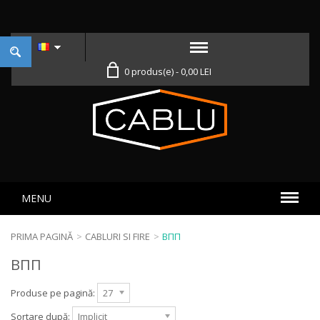
0 produs(e) - 0,00 LEI
MENU
PRIMA PAGINĂ
>
CABLURI SI FIRE
>
ВПП
ВПП
Produse pe pagină:
27
Sortare după:
Implicit