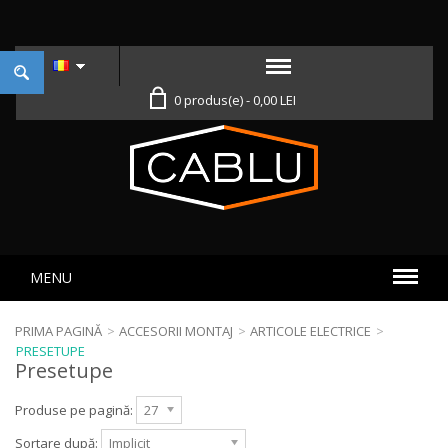
0 produs(e) - 0,00 LEI
MENU
PRIMA PAGINĂ
>
ACCESORII MONTAJ
>
ARTICOLE ELECTRICE
>
PRESETUPE
Presetupe
Produse pe pagină:
27
Sortare după:
Implicit