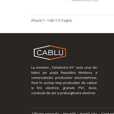
Afişare 1 - 1 din 1 (1 Pagini)
La moment ,,Tehelectro-SV” este unul din
liderii pe piața Republicii Moldova a
comercializării produselor electrotehnice,
fiind în același timp producător de cabluri
și fire electrice, granule PVC, doze,
conducte de aer şi prelungitoare electrice.
Oferte speciale
Noutăți
Hartă site
Contac