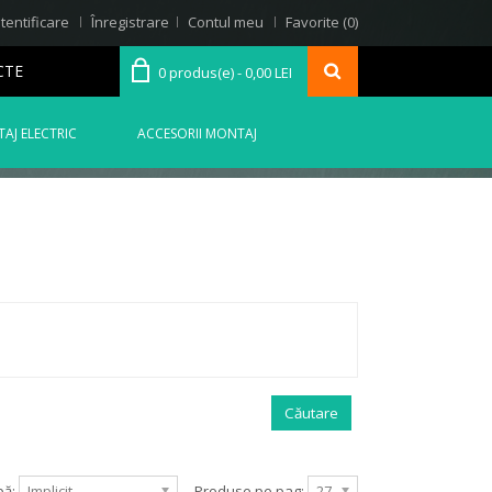
tentificare
Înregistrare
Contul meu
Favorite (0)
CTE
0 produs(e) - 0,00 LEI
AJ ELECTRIC
ACCESORII MONTAJ
pă:
Implicit
Produse pe pag:
27