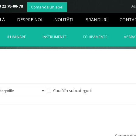
 22 78-00-78
Au
Comandă un apel
LĂ
DESPRE NOI
NOUTĂŢI
BRANDURI
CONTA
ILUMINARE
INSTRUMENTE
ECHIPAMENTE
APARAT
Caută în subcategorii
Sortare du