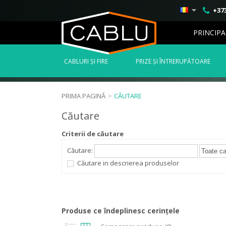
+373
PRINCIPA
СABLURI ȘI FIRE
PRIZE ȘI ÎNTRERUPĂTOARE
PRIMA PAGINĂ
>
CĂUTARE
Căutare
Criterii de căutare
Căutare:
Căutare in descrierea produselor
Produse ce îndeplinesc cerinţele