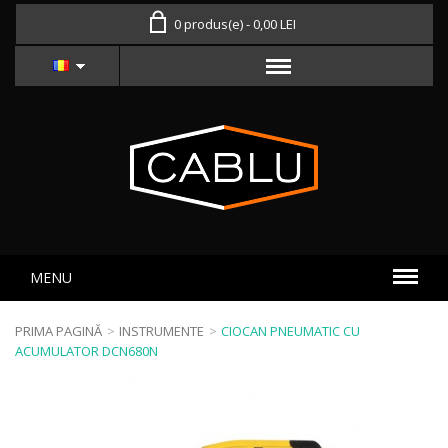
0 produs(e) - 0,00 LEI
MENU
PRIMA PAGINĂ
>
INSTRUMENTE
>
CIOCAN PNEUMATIC CU
ACUMULATOR DCN680N