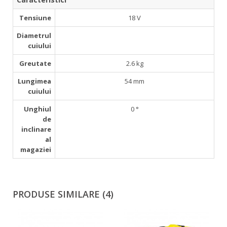
­ Tensiune
18 V
Diametrul
cuiului
Greutate
2.6 kg
Lungimea
54 mm
cuiului
Unghiul
0 °
de
inclinare
al
magaziei
PRODUSE SIMILARE (4)