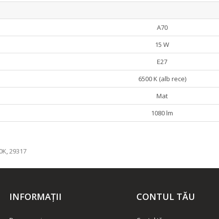
A70
15 W
E27
6500 K (alb rece)
Mat
1080 lm
0K
,
29317
INFORMAŢII
CONTUL TĂU