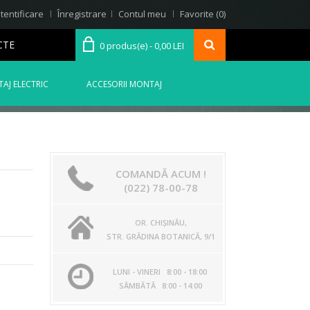
tentificare
Înregistrare
Contul meu
Favorite (0)
CTE
0 produs(e) - 0,00 LEI
AJ ELECTRIC
ACCESORII MONTAJ
COMANDĂ ACUM !
(022) 78-00-78
OR. CHIŞINĂU,
STR. GRĂDINA BOTANICĂ, 9/1
LUNI - VINERI 8:00 - 18:00
SÂMBĂTĂ 8:00 - 14:00