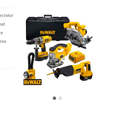
iectelor
nat
te
ente