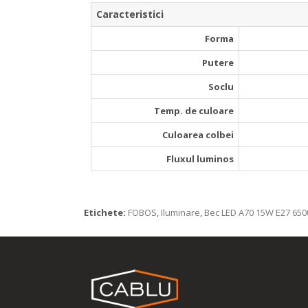
Caracteristici
­ Forma
­ Putere
­ Soclu
­ Temp. de culoare
Culoarea colbei
Fluxul luminos
Etichete:
FOBOS
,
Iluminare
,
Bec LED A70 15W E27 650