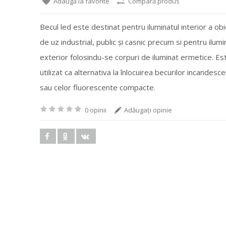
Adaugă la favorite
Compară produs
Becul led este destinat pentru iluminatul interior a ob
de uz industrial, public și casnic precum si pentru ilumi
exterior folosindu-se corpuri de iluminat ermetice. Es
utilizat ca alternativa la înlocuirea becurilor incandesc
sau celor fluorescente compacte.
0 opinii
Adăugaţi opinie