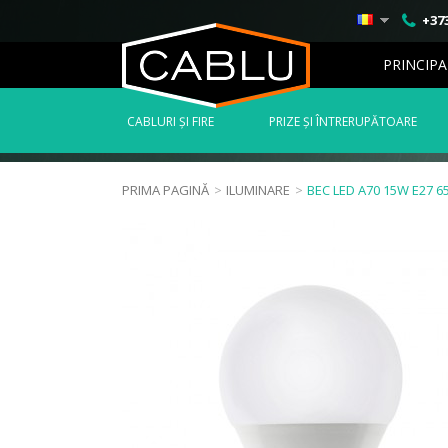
+373
PRINCIPA
СABLURI ȘI FIRE
PRIZE ȘI ÎNTRERUPĂTOARE
PRIMA PAGINĂ
>
ILUMINARE
>
BEC LED A70 15W E27 6