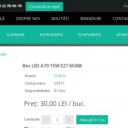
 22 78-00-78
Au
Comandă un apel
LĂ
DESPRE NOI
NOUTĂŢI
BRANDURI
CONTA
ILUMINARE
INSTRUMENTE
ECHIPAMENTE
APARAT
500K
Bec LED A70 15W E27 6500K
Brand:
FOBOS
Cod produs:
29317
Disponibilitate:
În Stoc
Preţ: 30,00 LEI / buc.
Cantitate: