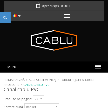
0 produs(e) - 0,00 LEI
MENU
PRIMA PAGINĂ
>
ACCESORII MONTAJ
>
TUBURI SI JGHEABURI DE
PROTECTIE
>
CANAL CABLU PVC
Canal cablu PVC
Produse pe pagină:
27
Sortare după:
Implicit