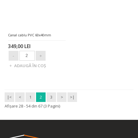
Canal cablu PVC 60x40mm
349,00 LEI
|<
<
1
2
3
>
>|
Afişare 28 - 54 din 67 (3 Pagini)