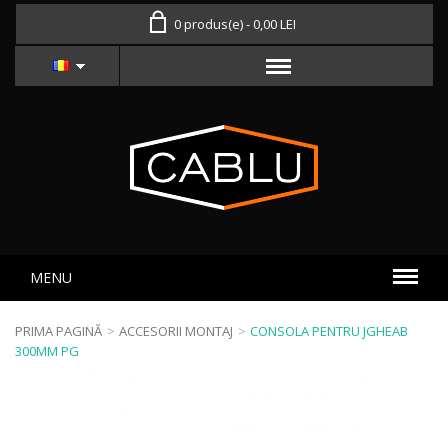
0 produs(e) - 0,00 LEI
MENU
PRIMA PAGINĂ
>
ACCESORII MONTAJ
>
CONSOLA PENTRU JGHEAB
300MM PG