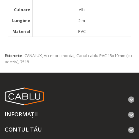
Culoare
Alb
Lungime
2 m
Material
PVC
Etichete:
CANALUX
,
Accesorii montaj
,
Canal cablu PVC 15x10mm (cu
adeziv)
,
7518
INFORMAŢII
CONTUL TĂU