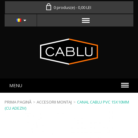
0 produs(e) - 0,00 LEI
MENU
PRIMA PAGINĂ
>
ACCESORII MONTAJ
>
CANAL CABLU PVC 15X10MM
(CU ADEZIV)