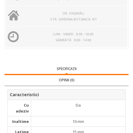
OR. CHIŞINĂU,
STR. GRĂDINA BOTANICĂ, 9/1
LUNI - VINERI 8:00 - 18:00
SÂMBĂTĂ 8:00 - 14:00
SPECIFICAŢII
OPINII (0)
Caracteristici
­ Cu
Da
adeziv
­ Inaltime
10 mm
­ Latime
15 mm