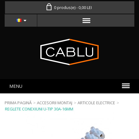
0 produs(e) - 0,00 LEI
MENU
PRIMA PAGINĂ
>
ACCESORII MONTAJ
>
ARTICOLE ELECTRICE
>
REGLETE CONEXIUNI U-TIP 30A-16MM