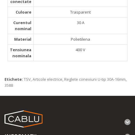
conectate
Culoare
Trasparent
Curentul
30 A
nominal
Material
Polietilena
Tensiunea
400 V
nominala
Etichete:
TSV
,
Articole electrice
,
Reglete conexiuni U-tip 30A-16mm
,
3588