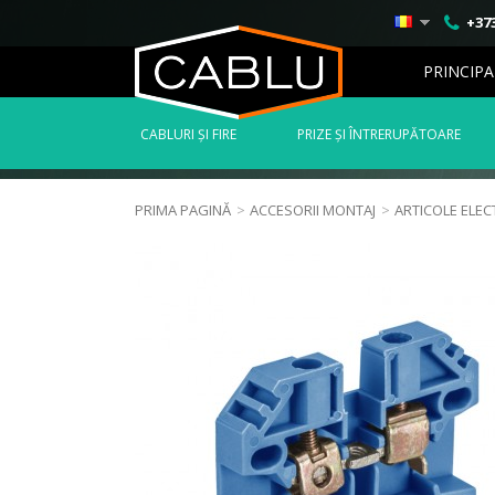
+373
PRINCIPA
СABLURI ȘI FIRE
PRIZE ȘI ÎNTRERUPĂTOARE
PRIMA PAGINĂ
>
ACCESORII MONTAJ
>
ARTICOLE ELEC