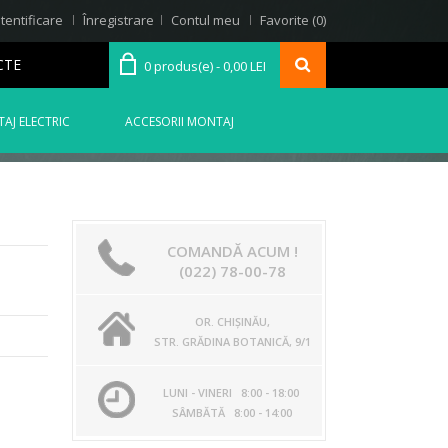
tentificare
Înregistrare
Contul meu
Favorite (0)
CTE
0 produs(e) - 0,00 LEI
AJ ELECTRIC
ACCESORII MONTAJ
COMANDĂ ACUM !
(022) 78-00-78
OR. CHIŞINĂU,
STR. GRĂDINA BOTANICĂ, 9/1
LUNI - VINERI 8:00 - 18:00
SÂMBĂTĂ 8:00 - 14:00