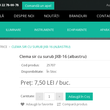
 22 78-00-78
Au
Comandă un apel
LĂ
DESPRE NOI
NOUTĂŢI
BRANDURI
CONTA
ILUMINARE
INSTRUMENTE
ECHIPAMENTE
APARAT
TRICE
>
CLEMA SIR CU SURUB JXB-16 (ALBASTRU)
Clema sir cu surub JXB-16 (albastru)
Cod produs:
25707
Disponibilitate:
În Stoc
Preţ: 7,50 LEI / buc.
Cantitate:
Adaugă la favorite
Compară produs