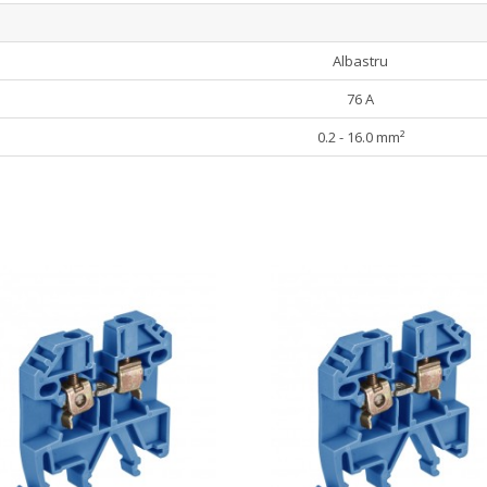
Albastru
76 A
0.2 - 16.0 mm²