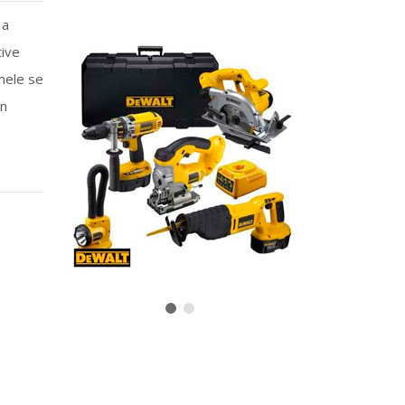
 a
tive
mele se
in