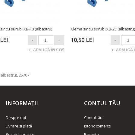
sir cu surub JXB-10 (albastru)
Clema sir cu surub JXB-25 (albastru)
 LEI
10,50 LEI
(albastru)
,
25707
INFORMAŢII
CONTUL TĂU
Despre noi
Contul tău
Livrare și plată
Istoric comenzi
Posturi vacante
Favorite