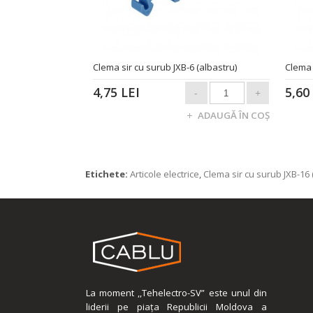
Clema sir cu surub JXB-6 (albastru)
Clema 
4,75 LEI
5,60
Etichete:
Articole electrice
,
Clema sir cu surub JXB-16 
La moment ,,Tehelectro-SV” este unul din
liderii pe piața Republicii Moldova a