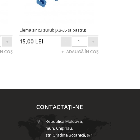
Clema sir cu surub JXB-35 (albastru)
15,00 LEI
CONTACTAȚI-NE
Republica Moldova,
mun. Chişinău,
str. Grădina Botanică, 9/1